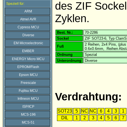
des ZIF Sockel
Speziell für:
ARM
Zyklen.
Atmel AVR
Cypress MCU
Best. Nr.:
70-2286
Diverse
Sockel
ZIF SOT23-6, Typ ClamSh
EM Microelectronic
2 Reihen, 2x4 Pins, (plus 
Fuß
0.6x0.6mm, Reihen Abst
EMBER
Ordnung
Spezial
ENERGY Micro MCU
Unterordnung
Diverse
EPROM/Flash
Epson MCU
Freescale
Fujitsu MCU
Verdrahtung:
Infineon MCU
ISP/ICP
SOT23
5
NC
NC
6
4
3
1
MCS-196
DIL
1
2
3
4
5
6
7
MCS-51