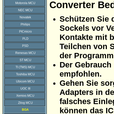
Converter Be
Motorola MCU
NEC MCU
Schützen Sie 
Novatek
Philips
Sockels vor Ve
PICmicro
Kontakte mit 
PLD
Teilchen von 
PSD
Renesas MCU
der Programmi
ST MCU
Der Gebrauch 
TI (TMS) MCU
empfohlen.
Toshiba MCU
Gehen Sie sorg
Ubicom MCU
UOC III
Adapters in d
Xemixs MCU
falsches Einle
Zilog MCU
können das IC
BGA