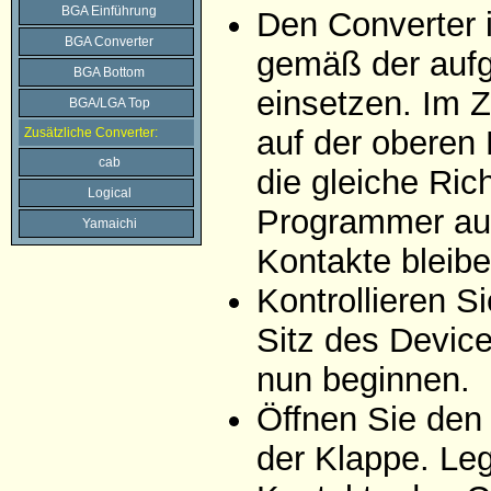
BGA Einführung
Den Converter 
BGA Converter
gemäß der aufg
BGA Bottom
einsetzen. Im Z
BGA/LGA Top
auf der oberen 
Zusätzliche Converter:
cab
die gleiche Ric
Logical
Programmer auf
Yamaichi
Kontakte bleibe
Kontrollieren 
Sitz des Devic
nun beginnen.
Öffnen Sie den
der Klappe. Leg