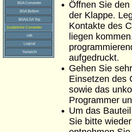
Öffnen Sie den
BGA Converter
BGA Bottom
der Klappe. Leg
BGA/LGA Top
Kontakte des C
Zusätzliche Converter:
liegen kommen. 
cab
Logical
programmierend
Yamaichi
aufgedruckt.
Gehen Sie sehr 
Einsetzen des 
sowie das unko
Programmer un
Um das Bauteil
Sie bitte wiede
entnehmen Sie 