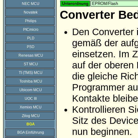
Unterordnung
EPROM/Flash
NEC MCU
Converter Be
Novatek
Philips
Den Converter 
PICmicro
PLD
gemäß der aufg
PSD
einsetzen. Im Z
Renesas MCU
auf der oberen 
ST MCU
TI (TMS) MCU
die gleiche Ric
Toshiba MCU
Programmer auf
Ubicom MCU
Kontakte bleibe
UOC III
Kontrollieren 
Xemixs MCU
Zilog MCU
Sitz des Devic
BGA
nun beginnen.
BGA Einführung