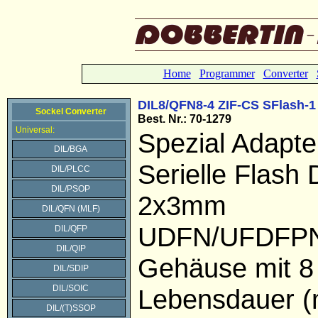
Home
Programmer
Converter
DIL8/QFN8-4 ZIF-CS SFlash-1
Sockel Converter
Best. Nr.: 70-1279
Universal:
Spezial Adapte
DIL/BGA
Serielle Flash
DIL/PLCC
DIL/PSOP
2x3mm
DIL/QFN (MLF)
UDFN/UFDFP
DIL/QFP
DIL/QIP
Gehäuse mit 8 
DIL/SDIP
DIL/SOIC
Lebensdauer (
DIL/(T)SSOP