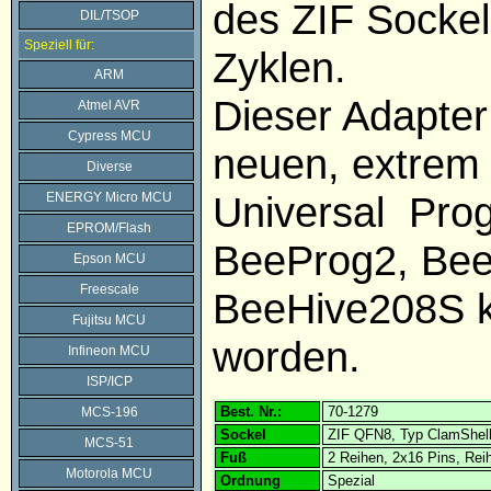
des ZIF Sockel
DIL/TSOP
Speziell für:
Zyklen.
ARM
Dieser Adapter 
Atmel AVR
Cypress MCU
neuen, extrem 
Diverse
Universal Pro
ENERGY Micro MCU
EPROM/Flash
BeeProg2, Be
Epson MCU
Freescale
BeeHive208S k
Fujitsu MCU
worden.
Infineon MCU
ISP/ICP
Best. Nr.:
70-1279
MCS-196
Sockel
ZIF QFN8, Typ ClamShel
MCS-51
Fuß
2 Reihen, 2x16 Pins, Rei
Motorola MCU
Ordnung
Spezial