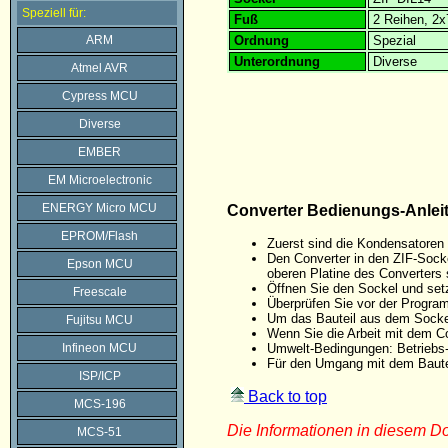
Speziell für:
Fuß
2 Reihen, 2x
ARM
Ordnung
Spezial
Unterordnung
Diverse
Atmel AVR
Cypress MCU
Diverse
EMBER
EM Microelectronic
ENERGY Micro MCU
Converter Bedienungs-Anlei
EPROM/Flash
Zuerst sind die Kondensatoren 
Den Converter in den ZIF-Sock
Epson MCU
oberen Platine des Converters 
Öffnen Sie den Sockel und setze
Freescale
Überprüfen Sie vor der Progra
Um das Bauteil aus dem Sockel
Fujitsu MCU
Wenn Sie die Arbeit mit dem C
Infineon MCU
Umwelt-Bedingungen: Betriebs-
Für den Umgang mit dem Baute
ISP/ICP
Back to top
MCS-196
Die Informationen in diesem 
MCS-51