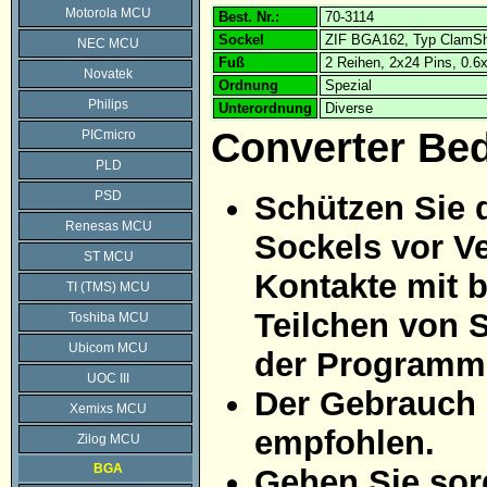
Motorola MCU
Best. Nr.:
70-3114
Sockel
ZIF BGA162, Typ ClamSh
NEC MCU
Fuß
2 Reihen, 2x24 Pins, 0.
Novatek
Ordnung
Spezial
Philips
Unterordnung
Diverse
Converter Be
PICmicro
PLD
PSD
Schützen Sie 
Renesas MCU
Sockels vor Ve
ST MCU
Kontakte mit 
TI (TMS) MCU
Teilchen von 
Toshiba MCU
Ubicom MCU
der Programmi
UOC III
Der Gebrauch 
Xemixs MCU
empfohlen.
Zilog MCU
BGA
Gehen Sie sorg