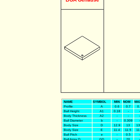
NAME
SYMBOL
MIN
NOM
MA
Profile
A
0.6
0.7
0
Ball Height
A1
0.18
-
-
Body Thickness
A2
-
-
-
Ball Diameter
b
-
0.309
-
Body Size
D
12.9
13
13
Body Size
E
11.4
11.5
11
Ball Pitch
e
-
0.5
-
Ball Array D
GD
-
20
-