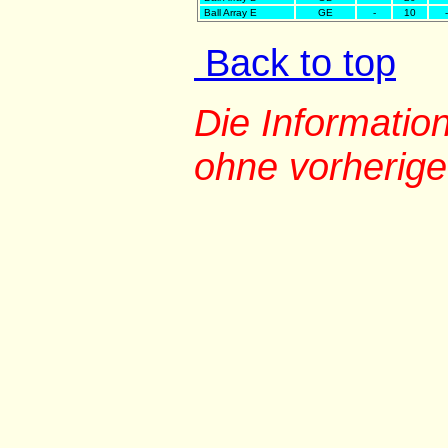
Ball Array E
GE
-
10
-
Back to top
Die Informati
ohne vorherig