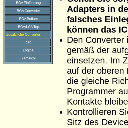
BGA Einführung
Adapters in d
BGA Converter
falsches Einle
BGA Bottom
können das IC
BGA/LGA Top
Zusätzliche Converter:
Den Converter 
cab
gemäß der aufg
Logical
einsetzen. Im Z
Yamaichi
auf der oberen 
die gleiche Ric
Programmer auf
Kontakte bleibe
Kontrollieren 
Sitz des Devic