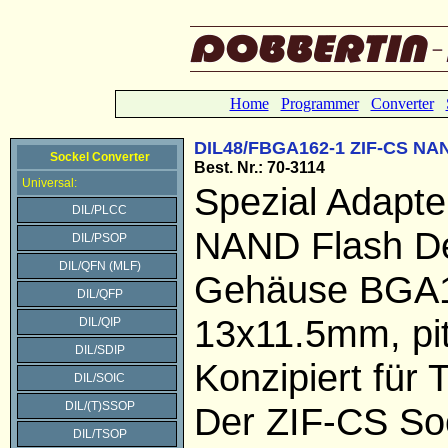
Home
Programmer
Converter
DIL48/FBGA162-1 ZIF-CS NA
Sockel Converter
Best. Nr.: 70-
3114
Universal:
Spezial Adapte
DIL/PLCC
NAND Flash De
DIL/PSOP
DIL/QFN (MLF)
Gehäuse BGA
DIL/QFP
13x11.5mm, pi
DIL/QIP
DIL/SDIP
Konzipiert für
DIL/SOIC
DIL/(T)SSOP
Der ZIF-CS Soc
DIL/TSOP