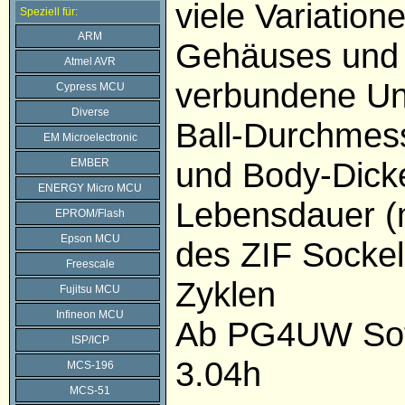
viele Variatio
Speziell für:
ARM
Gehäuses und 
Atmel AVR
verbundene Un
Cypress MCU
Diverse
Ball-Durchmess
EM Microelectronic
und Body-Dick
EMBER
ENERGY Micro MCU
Lebensdauer (
EPROM/Flash
Epson MCU
des ZIF Sockel
Freescale
Zyklen
Fujitsu MCU
Infineon MCU
Ab PG4UW Sof
ISP/ICP
3.04h
MCS-196
MCS-51