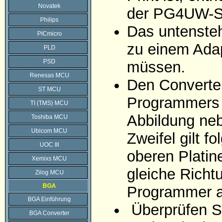
Novatek
der PG4UW-S
Philips
Das untensteh
PICmicro
zu einem Ada
PLD
PSD
müssen.
Renesas MCU
Den Converter
ST MCU
Programmers 
TI (TMS) MCU
Abbildung ne
Toshiba MCU
Ubicom MCU
Zweifel gilt f
UOC III
oberen Platin
Xemixs MCU
gleiche Richt
Zilog MCU
BGA
Programmer au
BGA Einführung
Überprüfen Si
BGA Converter