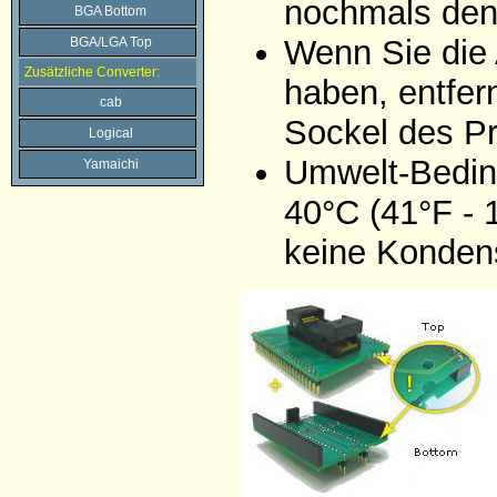
nochmals den
BGA Bottom
Wenn Sie die 
BGA/LGA Top
Zusätzliche Converter:
haben, entfer
cab
Sockel des P
Logical
Umwelt-Bedin
Yamaichi
40°C (41°F - 
keine Konden