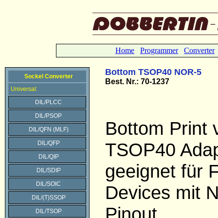
Home
Programmer
Converter
Bottom TSOP40 NOR-5
Sockel Converter
Best.
Nr.: 70-1237
Universal:
DIL/PLCC
DIL/PSOP
Bottom Print 
DIL/QFN (MLF)
TSOP40 Adap
DIL/QFP
DIL/QIP
geeignet für 
DIL/SDIP
DIL/SOIC
Devices mit 
DIL/(T)SSOP
Pinout.
DIL/TSOP