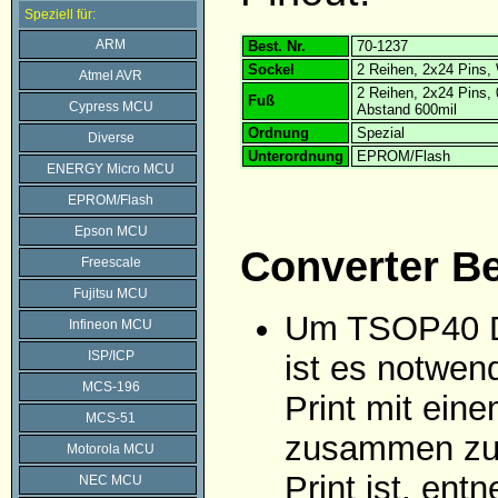
Speziell für:
ARM
Best. Nr.
70-1237
Sockel
2 Reihen, 2x24 Pins,
Atmel AVR
2 Reihen, 2x24 Pins
Fuß
Cypress MCU
Abstand 600mil
Ordnung
Spezial
Diverse
Unterordnung
EPROM/Flash
ENERGY Micro MCU
EPROM/Flash
Epson MCU
Converter B
Freescale
Fujitsu MCU
Um TSOP40 D
Infineon MCU
ISP/ICP
ist es notwen
MCS-196
Print mit ein
MCS-51
zusammen zu
Motorola MCU
Print ist, ent
NEC MCU