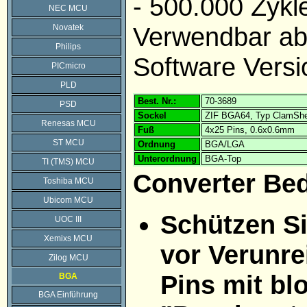
- 500.000 Zykl
NEC MCU
Verwendbar 
Novatek
Philips
Software Versi
PICmicro
PLD
Best. Nr.:
70-3689
PSD
Sockel
ZIF BGA64, Typ ClamShe
Renesas MCU
Fuß
4x25 Pins, 0.6x0.6mm
ST MCU
Ordnung
BGA/LGA
Unterordnung
BGA-Top
TI (TMS) MCU
Converter Be
Toshiba MCU
Ubicom MCU
Schützen Si
UOC III
Xemixs MCU
vor Verunre
Zilog MCU
Pins mit bl
BGA
BGA Einführung