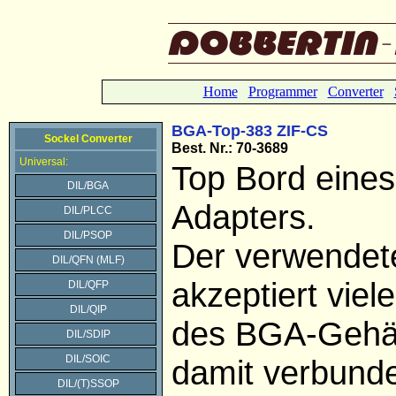
Home
Programmer
Converter
BGA-Top-383 ZIF-CS
Sockel Converter
Best. Nr.: 70-3689
Universal:
Top Bord eine
DIL/BGA
Adapters.
DIL/PLCC
DIL/PSOP
Der verwendet
DIL/QFN (MLF)
akzeptiert viel
DIL/QFP
DIL/QIP
des BGA-Gehä
DIL/SDIP
DIL/SOIC
damit verbund
DIL/(T)SSOP