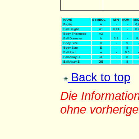
NAME
SYMBOL
MIN
NOM
MA
Profile
A
-
-
0.
Ball Height
A1
0.14
-
0.
Body Thickness
A2
-
-
-
Ball Diameter
b
0.2
-
0
Body Size
D
-
5
-
Body Size
E
-
5
-
Ball Pitch
e
-
0.5
-
Ball Array D
GD
-
8
-
Ball Array E
GE
-
8
-
Back to top
Die Informati
ohne vorherig