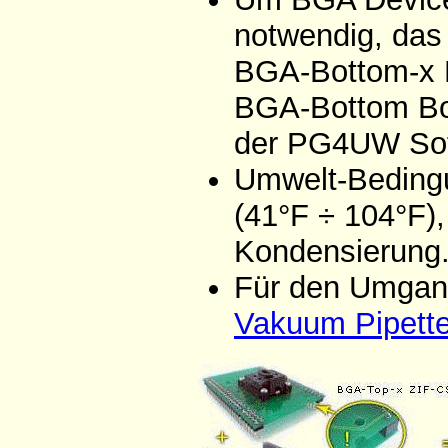
notwendig, das
BGA-Bottom-x 
BGA-Bottom Boa
der PG4UW Sof
Umwelt-Bedingu
(41°F ÷ 104°F),
Kondensierung
Für den Umgang
Vakuum Pipett