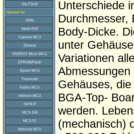
Unterschiede in
DIL/TSOP
Speziell für:
Durchmesser, 
ARM
Body-Dicke. Di
Atmel AVR
Cypress MCU
unter Gehäuse-
Diverse
Variationen all
ENERGY Micro MCU
EPROM/Flash
Abmessungen 
Epson MCU
Freescale
Gehäuses, die
Fujitsu MCU
BGA-Top- Boar
Infineon MCU
ISP/ICP
werden. Leben
MCS-196
(mechanisch) 
MCS-51
Motorola MCU