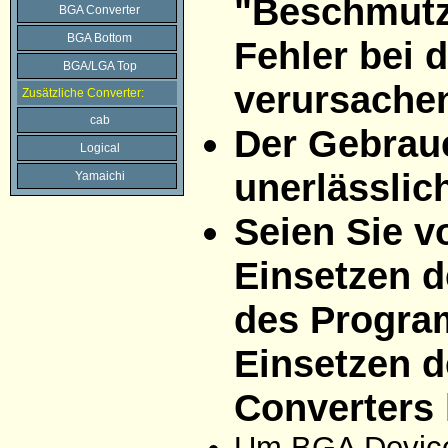
"Beschmutzu
BGA Converter
BGA Bottom
Fehler bei
BGA/LGA Top
verursache
Zusätzliche Converter:
cab
Der Gebrau
Logical
unerlässlic
Yamaichi
Seien Sie v
Einsetzen d
des Progra
Einsetzen d
Converters 
Um BGA Devices