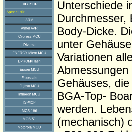
Unterschiede in
DIL/TSOP
Speziell für:
Durchmesser, 
ARM
Body-Dicke. Di
Atmel AVR
Cypress MCU
unter Gehäuse-
Diverse
Variationen all
ENERGY Micro MCU
EPROM/Flash
Abmessungen 
Epson MCU
Freescale
Gehäuses, die
Fujitsu MCU
BGA-Top- Boar
Infineon MCU
ISP/ICP
werden. Leben
MCS-196
(mechanisch) 
MCS-51
Motorola MCU