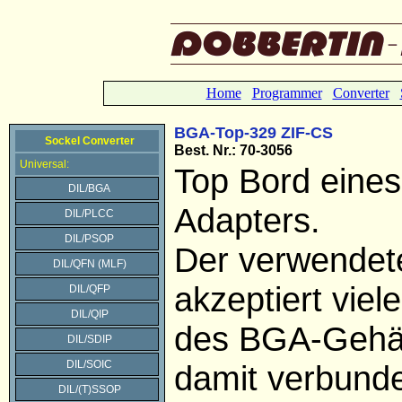
Home
Programmer
Converter
BGA-Top-329 ZIF-CS
Sockel Converter
Best. Nr.: 70-3056
Universal:
Top Bord eine
DIL/BGA
Adapters.
DIL/PLCC
DIL/PSOP
Der verwendet
DIL/QFN (MLF)
akzeptiert viel
DIL/QFP
DIL/QIP
des BGA-Gehä
DIL/SDIP
DIL/SOIC
damit verbund
DIL/(T)SSOP