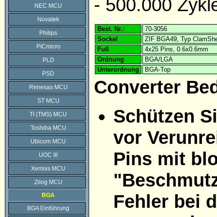
- 500.000 Zykl
NEC MCU
Novatek
Best. Nr.:
70-3056
Philips
Sockel
ZIF BGA49, Typ ClamShe
PICmicro
Fuß
4x25 Pins, 0.6x0.6mm
Ordnung
BGA/LGA
PLD
Unterordnung
BGA-Top
PSD
Converter Be
Renesas MCU
ST MCU
Schützen Si
TI (TMS) MCU
Toshiba MCU
vor Verunre
Ubicom MCU
Pins mit bl
UOC III
Xemixs MCU
"Beschmutzu
Zilog MCU
Fehler bei
BGA
BGA Einführung