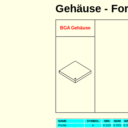
Gehäuse - Fo
BGA Gehäuse
NAME
SYMBOL
MIN
NOM
M
Profile
A
0.525
0.555
0.