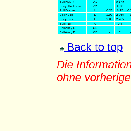
Ball Height
A1
-
0.175
-
Body Thickness
A2
-
0.38
-
Ball Diameter
b
0.22
0.25
0.
Body Size
D
2.93
2.965
Body Size
E
2.93
2.965
Ball Pitch
e
-
0.4
-
Ball Array D
GD
-
7
-
Ball Array E
GE
-
7
-
Back to top
Die Informati
ohne vorherig