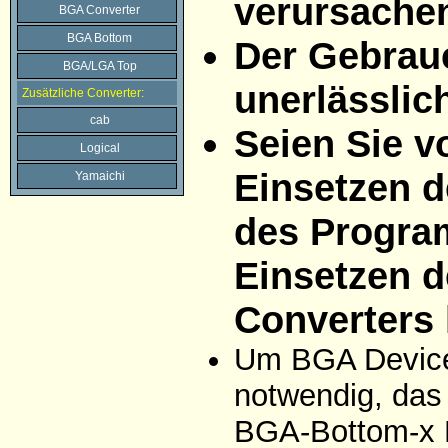
verursache
BGA Converter
BGA Bottom
Der Gebrau
BGA/LGA Top
unerlässlic
Zusätzliche Converter:
cab
Seien Sie v
Logical
Einsetzen d
Yamaichi
des Progra
Einsetzen d
Converters 
Um BGA Devices
notwendig, das
BGA-Bottom-x 