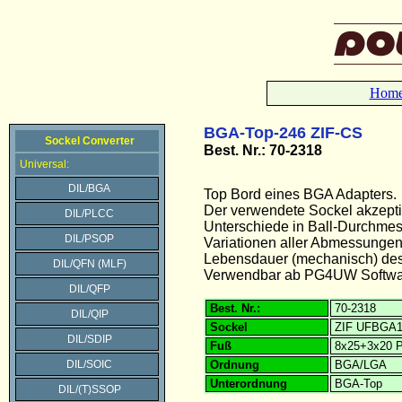
Hom
BGA-Top-246 ZIF-CS
Sockel Converter
Best. Nr.: 70-2318
Universal:
DIL/BGA
Top Bord eines BGA Adapters.
Der verwendete Sockel akzept
DIL/PLCC
Unterschiede in Ball-Durchmes
DIL/PSOP
Variationen aller Abmessunge
Lebensdauer (mechanisch) des 
DIL/QFN (MLF)
Verwendbar ab PG4UW Softwar
DIL/QFP
Best. Nr.:
70-2318
DIL/QIP
Sockel
ZIF UFBGA17
DIL/SDIP
Fuß
8x25+3x20 P
DIL/SOIC
Ordnung
BGA/LGA
Unterordnung
BGA-Top
DIL/(T)SSOP