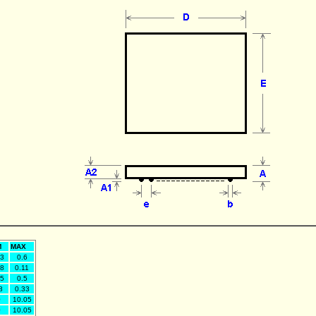
M
MAX
53
0.6
08
0.11
45
0.5
8
0.33
0
10.05
0
10.05