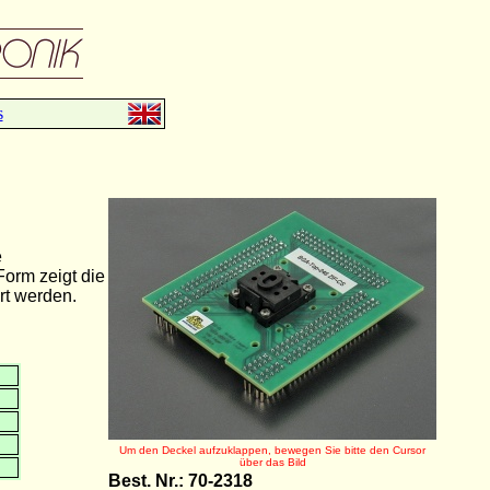
s
e
orm zeigt die
rt werden.
Um den Deckel aufzuklappen, bewegen Sie bitte den Cursor
über das Bild
Best. Nr.: 70-2318