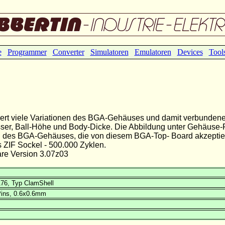
e
Programmer
Converter
Simulatoren
Emulatoren
Devices
Tool
iert viele Variationen des BGA-Gehäuses und damit verbunden
ser, Ball-Höhe und Body-Dicke. Die Abbildung unter Gehäuse-F
n des BGA-Gehäuses, die von diesem BGA-Top- Board akzeptie
ZIF Sockel - 500.000 Zyklen.
e Version 3.07z03
6, Typ ClamShell
ins, 0.6x0.6mm