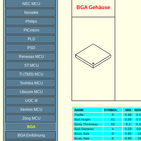
NEC MCU
BGA Gehäuse
Novatek
Philips
PICmicro
PLD
PSD
Renesas MCU
ST MCU
TI (TMS) MCU
Toshiba MCU
Ubicom MCU
UOC III
Xemixs MCU
NAME
SYMBOL
MIN
NO
Profile
A
0.46
0.
Zilog MCU
Ball Height
A1
0.05
0.
Body Thickness
A2
0.4
0.
BGA
Ball Diameter
b
0.23
02
Body Size
D
9.95
1
BGA Einführung
Body Size
E
9.95
1