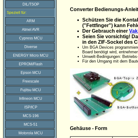
DIL/TSOP
Converter Bedienungs-Anlei
Speziell für:
Schützen Sie die Konta
ARM
("Fettfinger") kann Feh
Atmel AVR
Der Gebrauch einer
Vak
Seien Sie vorsichtig! 
Cypress MCU
in den ZIF-Sockel des 
Diverse
Um BGA Devices programmiere
Board benötigt wird, entnehme
ENERGY Micro MCU
Umwelt-Bedingungen: Betriebs-
Für den Umgang mit dem Baute
EPROM/Flash
Epson MCU
Freescale
Fujitsu MCU
Infineon MCU
ISP/ICP
MCS-196
MCS-51
Gehäuse - Form
Motorola MCU