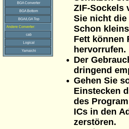
BGA Converter
ZIF-Sockels 
BGA Bottom
Sie nicht di
BGA/LGA Top
Schon kleins
Andere Converter:
cab
Fett können 
Logical
hervorrufen.
Yamaichi
Der Gebrauc
dringend em
Gehen Sie so
Einstecken d
des Program
ICs in den A
zerstören.