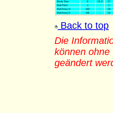
Body Size
E
16.8
17
Ball Pitch
e
-
1
Ball Array D
GD
-
16
Ball Array E
GE
-
16
Back to top
Die Informat
können ohne 
geändert wer