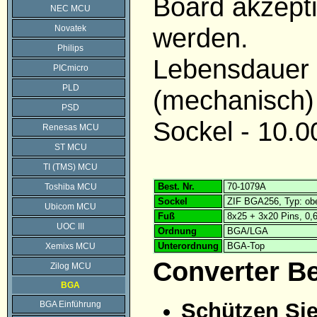
Board akzepti
NEC MCU
werden.
Novatek
Philips
Lebensdauer
PICmicro
PLD
(mechanisch)
PSD
Sockel - 10.0
Renesas MCU
ST MCU
TI (TMS) MCU
Best. Nr.
70-1079A
Toshiba MCU
Sockel
ZIF BGA256, Typ: obe
Ubicom MCU
Fuß
8x25 + 3x20 Pins, 0
UOC III
Ordnung
BGA/LGA
Unterordnung
BGA-Top
Xemixs MCU
Converter B
Zilog MCU
BGA
Schützen Sie
BGA Einführung