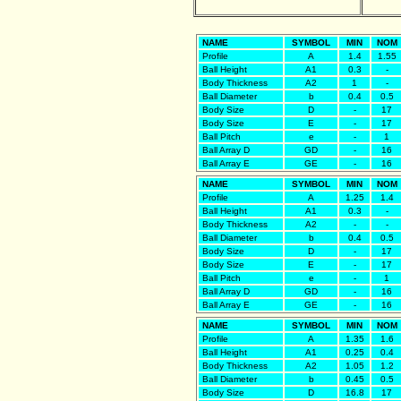
NAME
SYMBOL
MIN
NOM
Profile
A
1.4
1.55
Ball Height
A1
0.3
-
Body Thickness
A2
1
-
Ball Diameter
b
0.4
0.5
Body Size
D
-
17
Body Size
E
-
17
Ball Pitch
e
-
1
Ball Array D
GD
-
16
Ball Array E
GE
-
16
NAME
SYMBOL
MIN
NOM
Profile
A
1.25
1.4
Ball Height
A1
0.3
-
Body Thickness
A2
-
-
Ball Diameter
b
0.4
0.5
Body Size
D
-
17
Body Size
E
-
17
Ball Pitch
e
-
1
Ball Array D
GD
-
16
Ball Array E
GE
-
16
NAME
SYMBOL
MIN
NOM
Profile
A
1.35
1.6
Ball Height
A1
0.25
0.4
Body Thickness
A2
1.05
1.2
Ball Diameter
b
0.45
0.5
Body Size
D
16.8
17