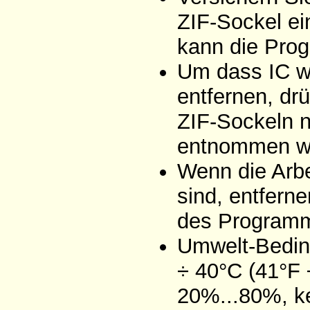
ZIF-Sockel ei
kann die Pro
Um dass IC w
entfernen, drü
ZIF-Sockeln n
entnommen w
Wenn die Arb
sind, entfern
des Programm
Umwelt-Bedin
÷ 40°C (41°F ÷
20%...80%, k