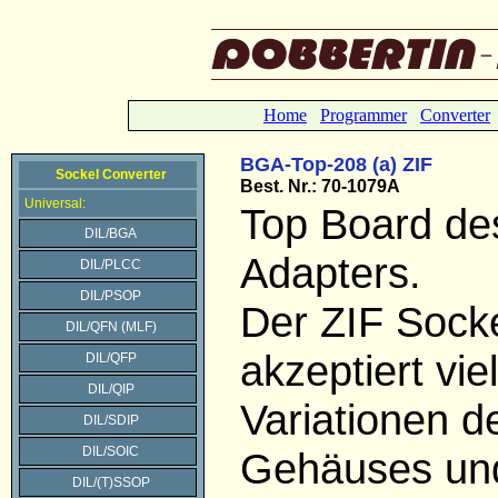
Home
Programmer
Converter
BGA-Top-208 (a) ZIF
Sockel Converter
Best. Nr.: 70-1079A
Universal:
Top Board d
DIL/BGA
Adapters.
DIL/PLCC
DIL/PSOP
Der ZIF Socke
DIL/QFN (MLF)
akzeptiert vie
DIL/QFP
DIL/QIP
Variationen 
DIL/SDIP
DIL/SOIC
Gehäuses un
DIL/(T)SSOP