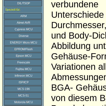
verbundene
DIL/TSOP
Speziell für:
Unterschiede 
ARM
Durchmesser,
Atmel AVR
Cypress MCU
und Body-Dic
Diverse
Abbildung unt
ENERGY Micro MCU
EPROM/Flash
Gehäuse-Form
Epson MCU
Freescale
Variationen al
Fujitsu MCU
Abmessungen
Infineon MCU
ISP/ICP
BGA- Gehäus
MCS-196
von diesem 
MCS-51
Motorola MCU