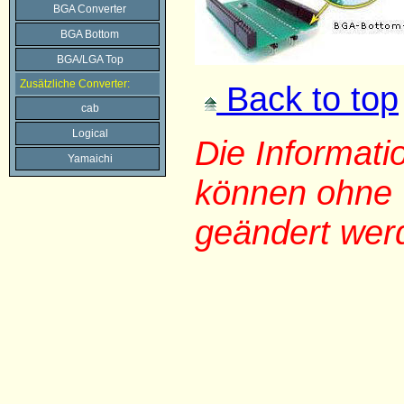
BGA Converter
BGA Bottom
BGA/LGA Top
Zusätzliche Converter:
Back to top
cab
Logical
Die Informat
Yamaichi
können ohne 
geändert wer