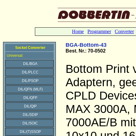
Home
Programmer
Converter
BGA-Bottom-43
Sockel Converter
Best.
Nr.: 70-0502
Universal:
DIL/BGA
Bottom Print
DIL/PLCC
Adaptern, gee
DIL/PSOP
DIL/QFN (MLF)
CPLD Devices
DIL/QFP
MAX 3000A,
DIL/QIP
DIL/SDIP
7000AE/B mit
DIL/SOIC
10x10 und 16
DIL/(T)SSOP