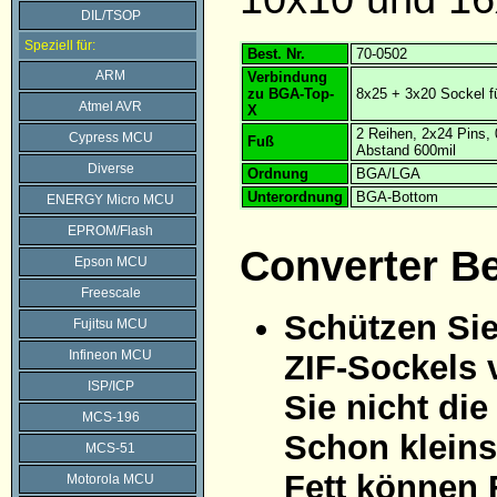
DIL/TSOP
Speziell für:
Best. Nr.
70-0502
ARM
Verbindung
zu BGA-Top-
8x25 + 3x20 Sockel f
Atmel AVR
X
2 Reihen, 2x24 Pins
Cypress MCU
Fuß
Abstand 600mil
Diverse
Ordnung
BGA/LGA
Unterordnung
BGA-Bottom
ENERGY Micro MCU
EPROM/Flash
Converter B
Epson MCU
Freescale
Schützen Sie
Fujitsu MCU
Infineon MCU
ZIF-Sockels 
ISP/ICP
Sie nicht di
MCS-196
Schon kleins
MCS-51
Fett können 
Motorola MCU