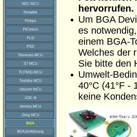
NEC MCU
hervorrufen.
Novatek
Um BGA Devic
Philips
es notwendig,
PICmicro
PLD
einem BGA-To
PSD
Welches der r
Renesas MCU
Sie bitte den
ST MCU
Umwelt-Bedin
TI (TMS) MCU
Toshiba MCU
40°C (41°F - 
Ubicom MCU
keine Konden
UOC III
Xemixs MCU
Zilog MCU
BGA
BGA Einführung