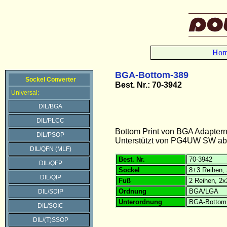
Ho
BGA-Bottom-389
Sockel Converter
Best.
Nr.: 70-3942
Universal:
DIL/BGA
DIL/PLCC
Bottom Print von BGA Adaptern
DIL/PSOP
Unterstützt von PG4UW SW ab V
DIL/QFN (MLF)
Best. Nr.
70-3942
DIL/QFP
Sockel
8+3 Reihen, 
DIL/QIP
Fuß
2 Reihen, 2
Ordnung
BGA/LGA
DIL/SDIP
Unterordnung
BGA-Bottom
DIL/SOIC
DIL/(T)SSOP