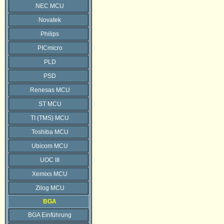
NEC MCU
Novatek
Philips
PICmicro
PLD
PSD
Renesas MCU
ST MCU
TI (TMS) MCU
Toshiba MCU
Ubicom MCU
UOC III
Xemixs MCU
Zilog MCU
BGA
BGA Einführung