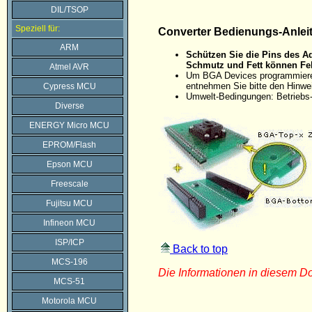
DIL/TSOP
Speziell für:
Converter Bedienungs-Anlei
ARM
Schützen Sie die Pins des Ad
Schmutz und Fett können Feh
Atmel AVR
Um BGA Devices programmieren 
entnehmen Sie bitte den Hinw
Cypress MCU
Umwelt-Bedingungen: Betriebs-
Diverse
ENERGY Micro MCU
EPROM/Flash
Epson MCU
Freescale
Fujitsu MCU
Infineon MCU
ISP/ICP
Back to top
MCS-196
Die Informationen in diesem 
MCS-51
Motorola MCU