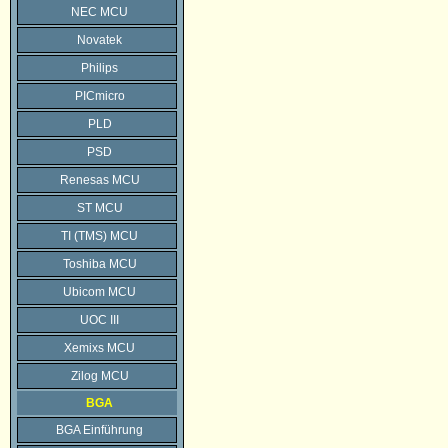
NEC MCU
Novatek
Philips
PICmicro
PLD
PSD
Renesas MCU
ST MCU
TI (TMS) MCU
Toshiba MCU
Ubicom MCU
UOC III
Xemixs MCU
Zilog MCU
BGA
BGA Einführung