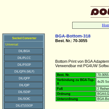
Ho
BGA-Bottom-318
Sockel Converter
Best.
Nr.: 70-3055
Universal:
DIL/BGA
DIL/PLCC
Bottom Print von BGA Adapter
DIL/PSOP
Verwendbar mit PG4UW Softwar
DIL/QFN (MLF)
Best. Nr.
70-3055
DIL/QFP
Verbindung zu BGA-Top-
4x25 So
X
DIL/QIP
Fuß
2 Reihe
DIL/SDIP
Ordnung
BGA/L
DIL/SOIC
Unterordnung
BGA-Bo
DIL/(T)SSOP