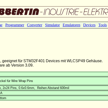
me
Programmer
Converter
Simulator
Emulatoren
Devices
Tools
n, geeignet für STM32F401 Devices mit WLCSP49 Gehäuse.
e ab Version 3.09.
ckel für Wire Wrap Pins
n, 2x24 Pins, 0.6x0.6mm, Reihen Abstand 600mil
GA
ttom