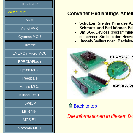
DIL/TSOP
Speziell für:
Converter Bedienungs-Anlei
ARM
Schützen Sie die Pins des Ad
Schmutz und Fett können Feh
Atmel AVR
Um BGA Devices programmieren 
entnehmen Sie bitte den Hinw
Cypress MCU
Umwelt-Bedingungen: Betriebs-
Diverse
ENERGY Micro MCU
EPROM/Flash
Epson MCU
Freescale
Fujitsu MCU
Infineon MCU
ISP/ICP
Back to top
MCS-196
Die Informationen in diesem 
MCS-51
Motorola MCU