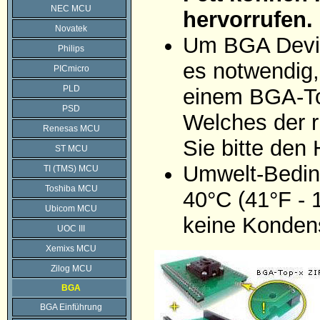
NEC MCU
hervorrufen.
Novatek
Um BGA Devic
Philips
es notwendig,
PICmicro
PLD
einem BGA-To
PSD
Welches der r
Renesas MCU
Sie bitte den
ST MCU
Umwelt-Bedin
TI (TMS) MCU
Toshiba MCU
40°C (41°F - 
Ubicom MCU
keine Konden
UOC III
Xemixs MCU
Zilog MCU
BGA
BGA Einführung