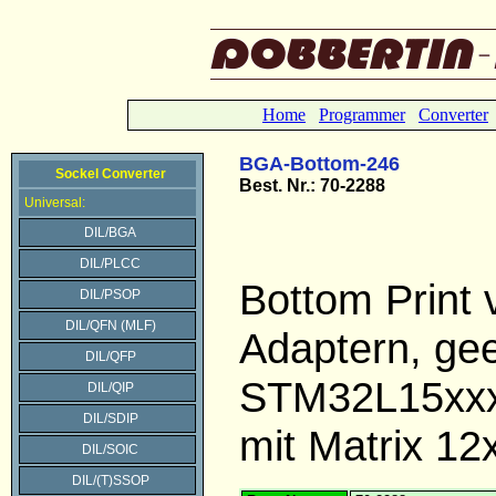
Home
Programmer
Converter
BGA-Bottom-246
Sockel Converter
Best.
Nr.: 70-2288
Universal:
DIL/BGA
DIL/PLCC
Bottom Print
DIL/PSOP
DIL/QFN (MLF)
Adaptern, gee
DIL/QFP
STM32L15xxx
DIL/QIP
DIL/SDIP
mit Matrix 12
DIL/SOIC
DIL/(T)SSOP