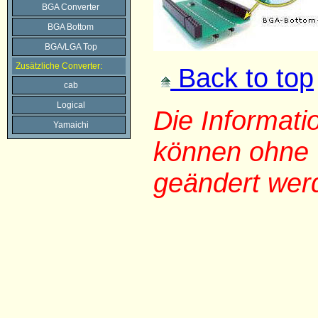
BGA Converter
BGA Bottom
BGA/LGA Top
Zusätzliche Converter:
Back to top
cab
Logical
Die Informat
Yamaichi
können ohne 
geändert wer