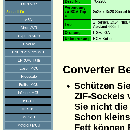
Best. Nr.
70-2288
DIL/TSOP
Verbindung
zu BGA-Top-
8x25 + 3x20 Sockel f
Speziell für:
X
ARM
2 Reihen, 2x24 Pins
Fuß
Abstand 600mil
Atmel AVR
Ordnung
BGA/LGA
Cypress MCU
Unterordnung
BGA-Bottom
Diverse
ENERGY Micro MCU
EPROM/Flash
Converter B
Epson MCU
Freescale
Schützen Sie
Fujitsu MCU
Infineon MCU
ZIF-Sockels 
ISP/ICP
Sie nicht di
MCS-196
Schon kleins
MCS-51
Fett können 
Motorola MCU