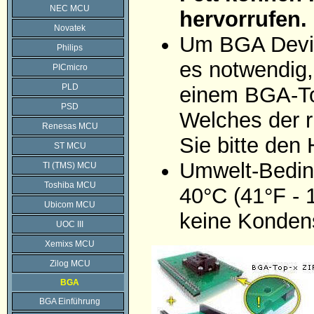
NEC MCU
hervorrufen.
Novatek
Um BGA Devic
Philips
es notwendig,
PICmicro
PLD
einem BGA-To
PSD
Welches der r
Renesas MCU
Sie bitte den
ST MCU
Umwelt-Bedin
TI (TMS) MCU
Toshiba MCU
40°C (41°F - 
Ubicom MCU
keine Konden
UOC III
Xemixs MCU
Zilog MCU
BGA
BGA Einführung