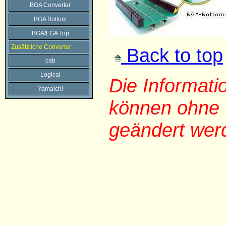
BGA Converter
BGA Bottom
BGA/LGA Top
Zusätzliche Converter:
Back to top
cab
Logical
Die Informat
Yamaichi
können ohne 
geändert wer