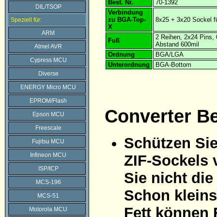
Best. Nr.
70-1392
DIL/TSOP
Verbindung
zu BGA-Top-
8x25 + 3x20 Sockel f
Speziell für:
X
ARM
2 Reihen, 2x24 Pins
Fuß
Abstand 600mil
Atmel AVR
Ordnung
BGA/LGA
Cypress MCU
Unterordnung
BGA-Bottom
Diverse
ENERGY Micro MCU
EPROM/Flash
Converter B
Epson MCU
Freescale
Schützen Sie
Fujitsu MCU
Infineon MCU
ZIF-Sockels 
ISP/ICP
Sie nicht di
MCS-196
Schon kleins
MCS-51
Fett können 
Motorola MCU