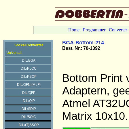
Home
Programmer
Converter
BGA-Bottom-214
Sockel Converter
Best.
Nr.: 70-1392
Universal:
DIL/BGA
DIL/PLCC
Bottom Print
DIL/PSOP
DIL/QFN (MLF)
Adaptern, gee
DIL/QFP
Atmel AT32U
DIL/QIP
DIL/SDIP
Matrix 10x10.
DIL/SOIC
DIL/(T)SSOP