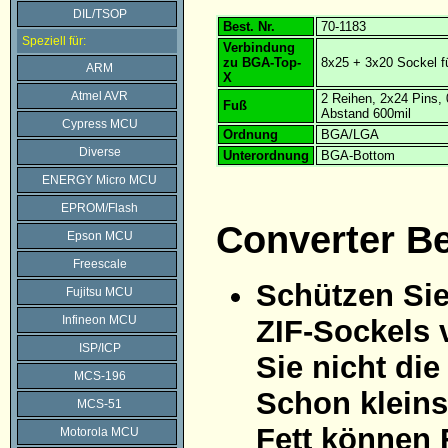
DIL/TSOP
Best. Nr.
70-1183
Speziell für:
Verbindung
zu BGA-Top-
8x25 + 3x20 Sockel f
ARM
X
Atmel AVR
2 Reihen, 2x24 Pins
Fuß
Abstand 600mil
Cypress MCU
Ordnung
BGA/LGA
Diverse
Unterordnung
BGA-Bottom
ENERGY Micro MCU
EPROM/Flash
Converter B
Epson MCU
Freescale
Schützen Sie
Fujitsu MCU
Infineon MCU
ZIF-Sockels 
ISP/ICP
Sie nicht di
MCS-196
Schon kleins
MCS-51
Fett können 
Motorola MCU