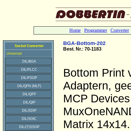
Home
Programmer
Converter
BGA-Bottom-202
Sockel Converter
Best.
Nr.: 70-1183
Universal:
DIL/BGA
Bottom Print
DIL/PLCC
DIL/PSOP
Adaptern, gee
DIL/QFN (MLF)
DIL/QFP
MCP Devices 
DIL/QIP
MuxOneNAND
DIL/SDIP
DIL/SOIC
Matrix 14x14.
DIL/(T)SSOP