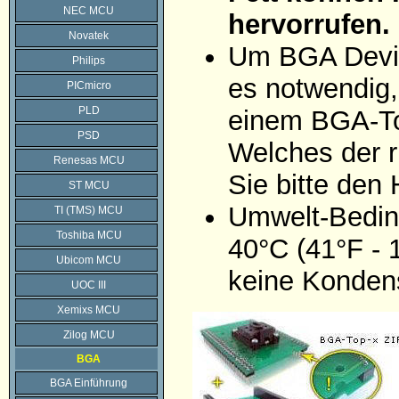
NEC MCU
hervorrufen.
Novatek
Um BGA Devic
Philips
es notwendig,
PICmicro
PLD
einem BGA-To
PSD
Welches der r
Renesas MCU
Sie bitte den
ST MCU
Umwelt-Bedin
TI (TMS) MCU
Toshiba MCU
40°C (41°F - 
Ubicom MCU
keine Konden
UOC III
Xemixs MCU
Zilog MCU
BGA
BGA Einführung