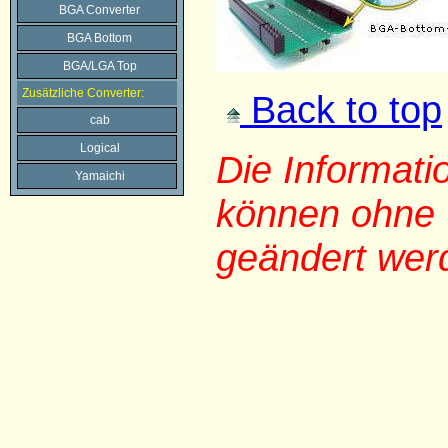
BGA Converter
BGA Bottom
BGA/LGA Top
Zusätzliche Converter:
Back to top
cab
Logical
Die Informat
Yamaichi
können ohne 
geändert wer