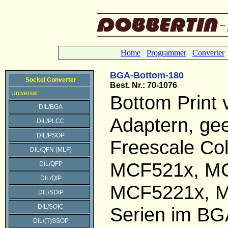
Home
Programmer
Converter
BGA-Bottom-180
Sockel Converter
Best.
Nr.: 70-1076
Universal:
Bottom Print
DIL/BGA
Adaptern, gee
DIL/PLCC
DIL/PSOP
Freescale Col
DIL/QFN (MLF)
MCF521x, M
DIL/QFP
DIL/QIP
MCF5221x, 
DIL/SDIP
DIL/SOIC
Serien im BG
DIL/(T)SSOP