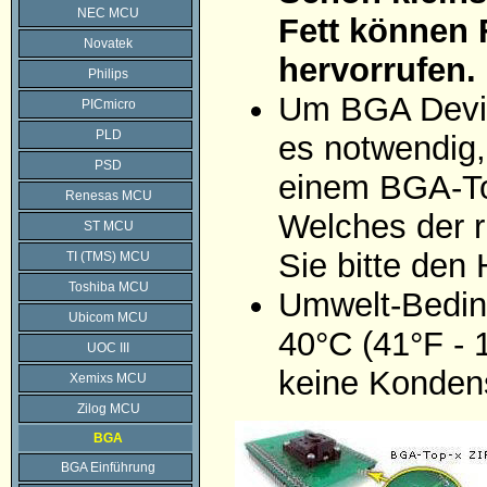
NEC MCU
Fett können 
Novatek
hervorrufen.
Philips
Um BGA Devic
PICmicro
PLD
es notwendig,
PSD
einem BGA-To
Renesas MCU
Welches der r
ST MCU
Sie bitte den
TI (TMS) MCU
Toshiba MCU
Umwelt-Bedin
Ubicom MCU
40°C (41°F - 
UOC III
keine Konden
Xemixs MCU
Zilog MCU
BGA
BGA Einführung