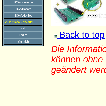
BGA Converter
BGA Bottom
BGA/LGA Top
Zusätzliche Converter:
cab
Back to top
Logical
Yamaichi
Die Informat
können ohne 
geändert wer