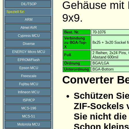
Gehäuse mit 
DIL/TSOP
Speziell für:
9x9.
ARM
Atmel AVR
Best. Nr.
70-1076
Cypress MCU
Verbindung
zu BGA-Top-
8x25 + 3x20 Sockel f
Diverse
X
ENERGY Micro MCU
2 Reihen, 2x24 Pins
Fuß
Abstand 600mil
EPROM/Flash
Ordnung
BGA/LGA
Epson MCU
Unterordnung
BGA-Bottom
Converter B
Freescale
Fujitsu MCU
Infineon MCU
Schützen Sie
ISP/ICP
ZIF-Sockels 
MCS-196
Sie nicht di
MCS-51
Schon kleins
Motorola MCU