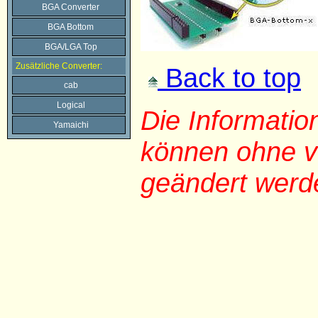
BGA Converter
BGA Bottom
BGA/LGA Top
Zusätzliche Converter:
Back to top
cab
Logical
Die Informati
Yamaichi
können ohne v
geändert werd