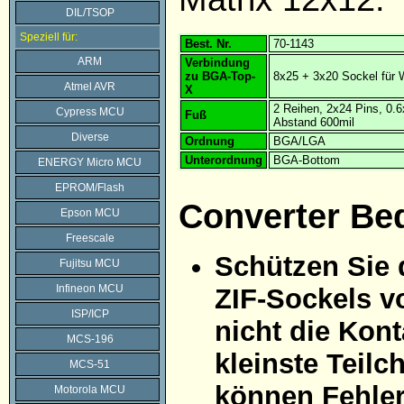
DIL/TSOP
Speziell für:
Best. Nr.
70-1143
ARM
Verbindung
zu BGA-Top-
8x25 + 3x20 Sockel für 
Atmel AVR
X
2 Reihen, 2x24 Pins, 0
Cypress MCU
Fuß
Abstand 600mil
Diverse
Ordnung
BGA/LGA
Unterordnung
BGA-Bottom
ENERGY Micro MCU
EPROM/Flash
Converter Be
Epson MCU
Freescale
Schützen Sie 
Fujitsu MCU
Infineon MCU
ZIF-Sockels v
ISP/ICP
nicht die Kon
MCS-196
kleinste Teil
MCS-51
können Fehle
Motorola MCU