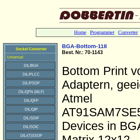
Home
Programmer
Converter
BGA-Bottom-118
Sockel Converter
Best.
Nr.: 70-1143
Universal:
DIL/BGA
Bottom Print 
DIL/PLCC
Adaptern, geei
DIL/PSOP
DIL/QFN (MLF)
Atmel
DIL/QFP
AT91SAM7SE5
DIL/QIP
DIL/SDIP
Devices in BG
DIL/SOIC
Matrix 12x12.
DIL/(T)SSOP