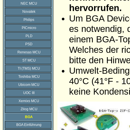
NEC MCU
hervorrufen.
Novatek
Um BGA Device
Philips
es notwendig, 
PICmicro
PLD
einem BGA-Top
PSD
Welches der ric
Renesas MCU
bitte den Hinw
ST MCU
Umwelt-Bedingu
TI (TMS) MCU
Toshiba MCU
40°C (41°F - 10
Ubicom MCU
keine Kondensi
UOC III
Xemixs MCU
Zilog MCU
BGA
BGA Einführung