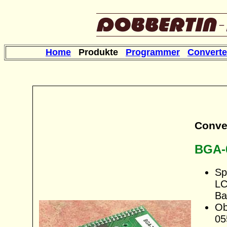
Home
Produkte
Programmer
Converte
Conve
BGA-
Sp
LC
Ba
Ob
05