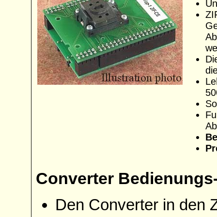
Un
ZI
Ge
Ab
we
Di
di
Le
50
So
Fu
Ab
Be
Pr
Converter Bedienungs-
Den Converter in den 