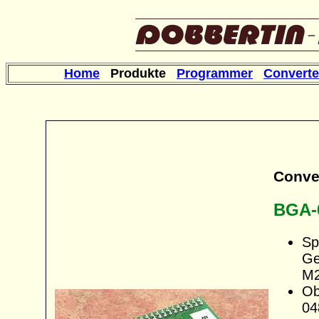
Home
Produkte
Programmer
Converte
Conve
BGA-
Sp
Ge
M2
Ob
04