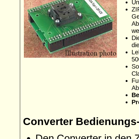
Un
ZI
Ge
Ab
we
Di
di
Le
50
So
Cl
Fu
Ab
Be
Pr
Converter Bedienungs-
Den Converter in den 