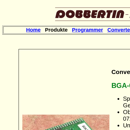
Home
Produkte
Programmer
Converte
Conve
BGA-
Sp
Ge
Ob
07
Un