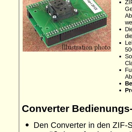
ZI
Ge
Ab
we
Di
di
Le
50
So
Cl
Fu
Ab
Be
Pr
Converter Bedienungs-
Den Converter in den ZIF-