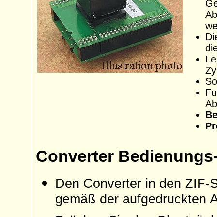
Ge
Ab
we
Di
di
Le
Zy
So
Fu
Ab
Be
Pr
Converter Bedienungs-
Den Converter in den ZIF-
gemäß der aufgedruckten 