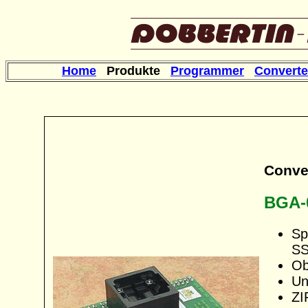
Home
Produkte
Programmer
Converte
Conve
BGA-
Sp
SS
Ob
Un
ZI